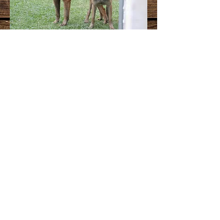
ATUALIZANDO INFORMAÇOES
SOBRE O CAO.
Ajax
Em breve especificações...