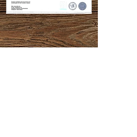
CANIL GUARDA E PROTEÇÃO
Rua Benta Custodio Vieira n 1594
Cep:
88318-200