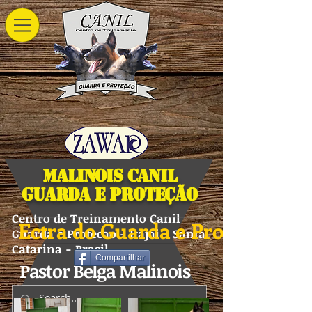
Malinois Canil
Guarda e Proteção
Centro de Treinamento Canil
Ectra do Guarda e Proteção
Guarda e Protecao - Itajai - Santa
Catarina - Brasil
Compartilhar
Pastor Belga Malinois