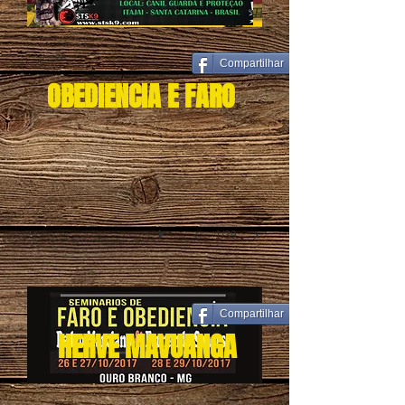
Compartilhar
Canil Guarda e Proteção
OBEDIENCIA E FARO
1/39
Compartilhar
herve fechado banner
HERVE MAVUANGA