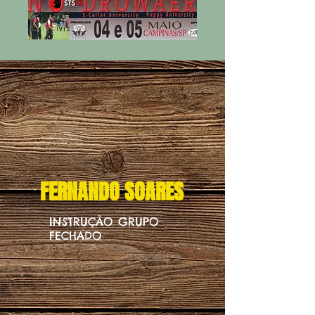
FERNANDO SOARES
36761019_1863980966999384_7808320444720742400_n
INSTRUÇÃO GRUPO
FECHADO