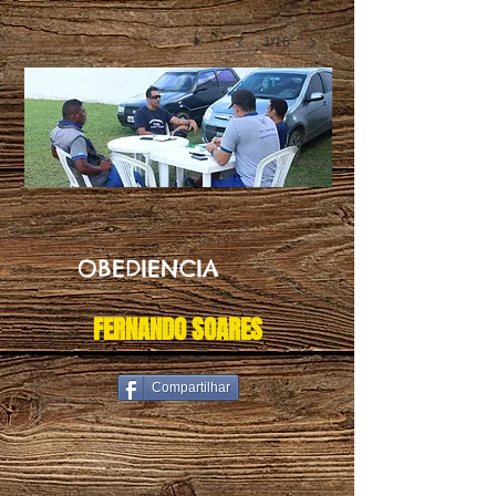
1/16
OBEDIENCIA
FERNANDO SOARES
36578812_1855188221211992_835516197297455104_n
Compartilhar