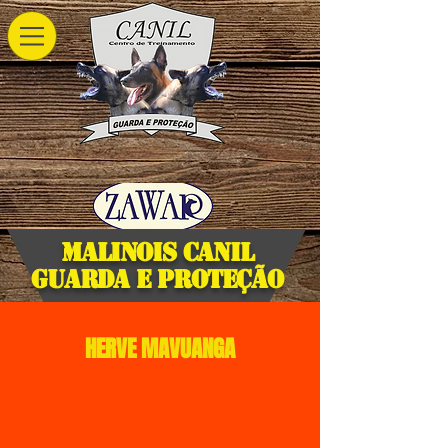
Malinois Canil
Guarda e Proteção
Centro de Treinamento Canil
Guarda e Protecao - Itajai - Santa
HERVE MAVUANGA
Catarina - Brasil
Pastor Belga Malinois