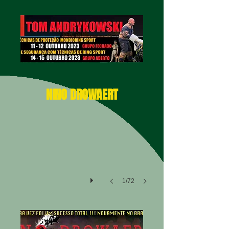
DSC_9413
NINO DROWAERT
1/72