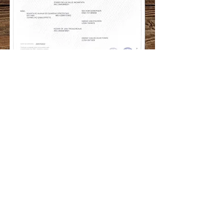
CANIL GUARDA E PROTEÇÃO
Rua Benta Custodio Vieira n 1594
Cep:
88318-200
Itajaí - Santa Catarina - Brasil
CNPJ:
24.112.870
/0001.10
Atendimento ao cliente: WhatsApp
47996413321
|
© Canil Guarda e Proteção. Todos os direitos reservados.
*Preços e condições de pagamento exclusivos para