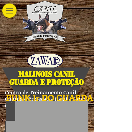
Malinois Canil
Guarda e Proteção
Centro de Treinamento Canil
PUNK Jr DO GUARDA E PROT
Guarda e Protecao - Itajai - Santa
Catarina - Brasil
Pastor Belga Malinois