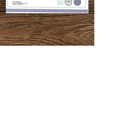
CANIL GUARDA E PROTEÇÃO
Rua Benta Custodio Vieira n 1594
Cep:
88318-200