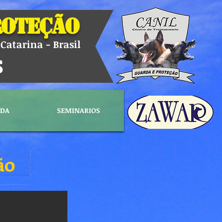
roteção
Catarina - Brasil
s
NDA
SEMINARIOS
ão