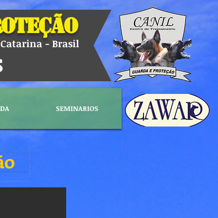
roteção
Catarina - Brasil
s
NDA
SEMINARIOS
ão